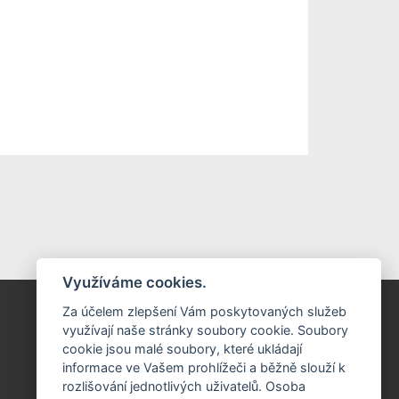
Využíváme cookies.
Kontakt
Za účelem zlepšení Vám poskytovaných služeb
využívají naše stránky soubory cookie. Soubory
Město
cookie jsou malé soubory, které ukládají
Ulice, Příbram
Email: xx@xxx.cz
informace ve Vašem prohlížeči a běžně slouží k
Telefon: +420 123456789
rozlišování jednotlivých uživatelů. Osoba