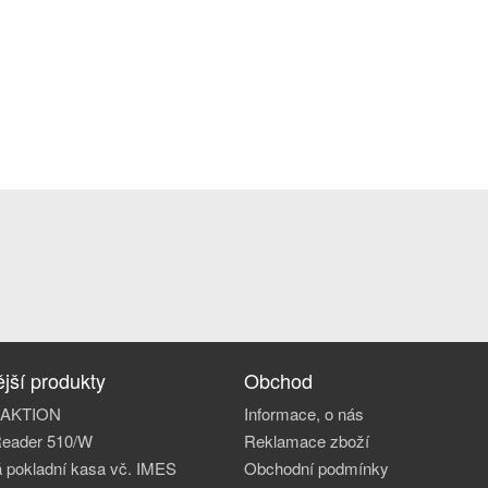
jší produkty
Obchod
a AKTION
Informace, o nás
Reader 510/W
Reklamace zboží
 pokladní kasa vč. IMES
Obchodní podmínky