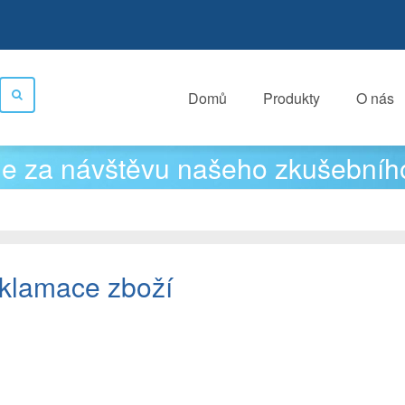
Domů
Produkty
O nás
e za návštěvu našeho zkušebníh
klamace zboží