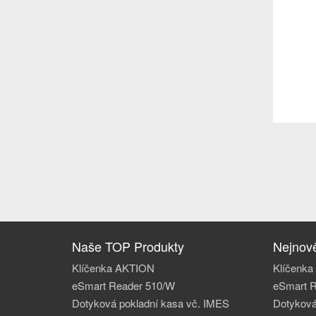
Naše TOP Produkty
Nejnově
Klíčenka AKTION
Klíčenk
eSmart Reader 510/W
eSmart 
Dotyková pokladní kasa vč. IMES
Dotyková