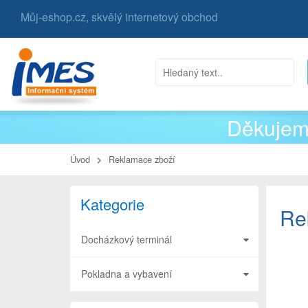
Můj-eshop.cz, skvělý internetový obchod
Děkujem
Úvod
Reklamace zboží
Kategorie
Re
Docházkový terminál
Pokladna a vybavení