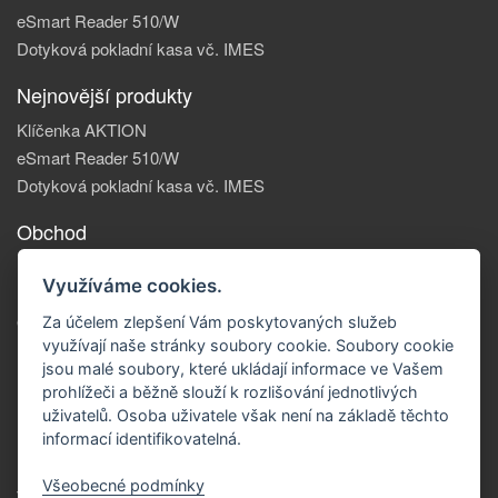
eSmart Reader 510/W
Dotyková pokladní kasa vč. IMES
Nejnovější produkty
Klíčenka AKTION
eSmart Reader 510/W
Dotyková pokladní kasa vč. IMES
Obchod
Informace, o nás
Využíváme cookies.
Reklamace zboží
Obchodní podmínky
Za účelem zlepšení Vám poskytovaných služeb
využívají naše stránky soubory cookie. Soubory cookie
Doprava a platba
jsou malé soubory, které ukládají informace ve Vašem
Kontakty
prohlížeči a běžně slouží k rozlišování jednotlivých
Kontakt
uživatelů. Osoba uživatele však není na základě těchto
Město
informací identifikovatelná.
Ulice, Příbram
Email: xx@xxx.cz
Všeobecné podmínky
Telefon: +420 123456789