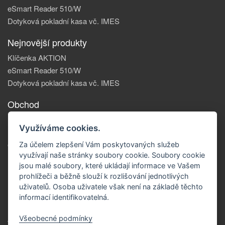
eSmart Reader 510/W
Dotyková pokladní kasa vč. IMES
Nejnovější produkty
Klíčenka AKTION
eSmart Reader 510/W
Dotyková pokladní kasa vč. IMES
Obchod
Informace, o nás
Využíváme cookies.
Reklamace zboží
Obchodní podmínky
Za účelem zlepšení Vám poskytovaných služeb
využívají naše stránky soubory cookie. Soubory cookie
Doprava a platba
jsou malé soubory, které ukládají informace ve Vašem
Kontakty
prohlížeči a běžně slouží k rozlišování jednotlivých
Kontakt
uživatelů. Osoba uživatele však není na základě těchto
Město
informací identifikovatelná.
Ulice, Příbram
Email: xx@xxx.cz
Všeobecné podmínky
Telefon: +420 123456789